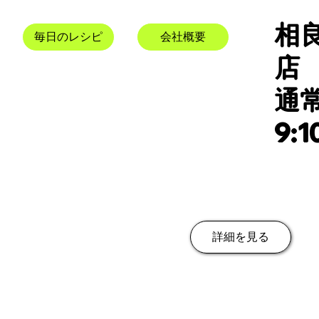
相
毎日のレシピ
会社概要
店
​
9:1
詳細を見る