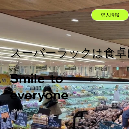
求人情報
​スーパーラックは食
Smile to
everyone