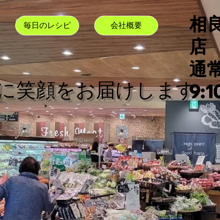
相
毎日のレシピ
会社概要
店
​
卓に笑顔をお届けします
9:1